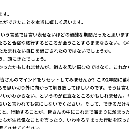
ます。
ことができたことを本当に嬉しく思います。
という言葉では言い表せないほどの過酷な期間だったと思いま
たちと合宿や旅行するどころか会うことすらままならない。心
たたまれない毎日を過ごされたのではないでしょうか。
う、頭にきたでしょう。
かったかもしれませんが、過去を思い悩むのではなく、これか
から皆さんのマインドをリセットしてみませんか？この2年間に
らを思い切り外に向かって解き放してほしいのです。そうは言
いいかわからない、というのが正直なところかもしれません。
さいと言われても気にしないでください。そして、できるだけ
こと、行動することが、皆さんの中にこれまで溜まりに溜まっ
たちが生意気なことを言ったり、いわゆる早まった行動を取っ
慌てさせてください。