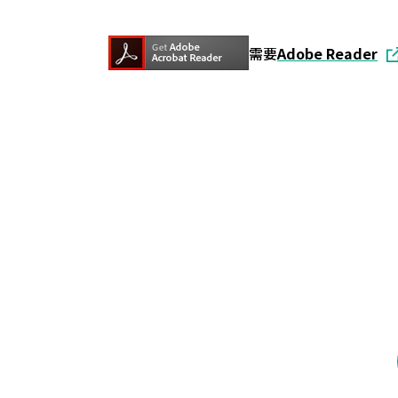
需要
Adobe Reader