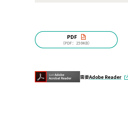
PDF
（PDF：259KB）
需要
Adobe Reader