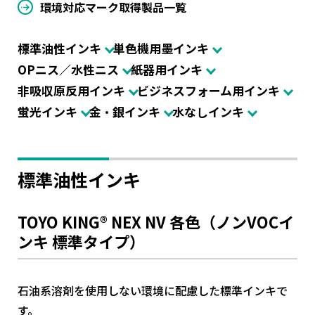
環境対応マーク取得製品一覧
標準油性インキ
単色機用墨インキ
OPニス／水性ニス
紙器用インキ
非吸収原反用インキ
ビジネスフォーム用インキ
蛍光インキ
金・銀インキ
水なしインキ
標準油性インキ
TOYO KING® NEX NV 各色（ノンVOCイ
ンキ 標準タイプ）
石油系溶剤を使用しない環境に配慮した標準インキで
す。