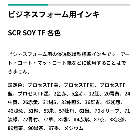
ビジネスフォーム用インキ
SCR SOY TF 各色
ビジネスフォーム用の浸透乾燥型標準インキです。アー
ト・コート・マットコート紙などに使用することはで
きません。
設定色：プロセスTF黄、プロセスTF紅、プロセスTF
藍、プロセスTF墨、2金赤、5金赤、12紅、20青黄、24
中黄、26赤黄、31紺S、32紺藍S、36群青、42浅葱、
46浅葱、51橙、53朱、57牡丹、61鼠、70オリーブ、71
淡緑、72青竹、77草、82紫、84赤紫、87茶、88淡茶、
89焦茶、90黒茶、97墨、メジウム