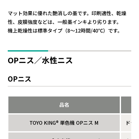
マット効果に優れた艶消しの墨です。印刷適性、乾燥
性、皮膜強度などは、一般墨インキより劣ります。
機上乾燥性は標準タイプ（8～12時間/40℃）です。
OPニス／水性ニス
OPニス
品名
TOYO KING
®
単色機 OPニス M
ドラ