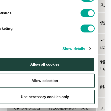
TOYO KING
®
超耐摩擦 V OPニス M
ス」
tistics
LOK 603 OPニス
低臭
rketing
ビン
耐熱ラベル用 OPニス
はな
Show details
剥離
ニューCKU 剥離 OPニス MT
Allow all cookies
い。
Allow selection
TOYO KING ハイエコー
®
高崎 OPニス 1M
耐水
Use necessary cookies only
CK ウィンエコー
®
NV100耐摩擦OPニス L
ノンV