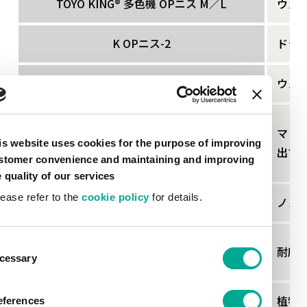
TOYO KING
®
多色機 OPニス M／L
ウェ
K OPニス-2
ドラ
TOYO KING
®
多色機 グロス OPニス
ウェ
マッ
TOYO KING
®
マット OPニス M／L
is website uses cookies for the purpose of improving
出て
stomer convenience and maintaining and improving
e quality of our services
lease refer to the
cookie policy
for details.
TOYO KING
®
ノンスリップ OPニス M
ノン
ent
TOYO KING
®
耐摩擦 OPニス M／L
耐摩
cessary
tion
植物油
eferences