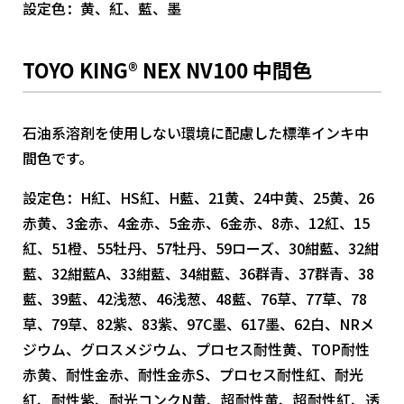
設定色：黄、紅、藍、墨
TOYO KING® NEX NV100 中間色
石油系溶剤を使用しない環境に配慮した標準インキ中
間色です。
設定色：H紅、HS紅、H藍、21黄、24中黄、25黄、26
赤黄、3金赤、4金赤、5金赤、6金赤、8赤、12紅、15
紅、51橙、55牡丹、57牡丹、59ローズ、30紺藍、32紺
藍、32紺藍A、33紺藍、34紺藍、36群青、37群青、38
藍、39藍、42浅葱、46浅葱、48藍、76草、77草、78
草、79草、82紫、83紫、97C墨、617墨、62白、NRメ
ジウム、グロスメジウム、プロセス耐性黄、TOP耐性
赤黄、耐性金赤、耐性金赤S、プロセス耐性紅、耐光
紅、耐性紫、耐光コンクN黄、超耐性黄、超耐性紅、透