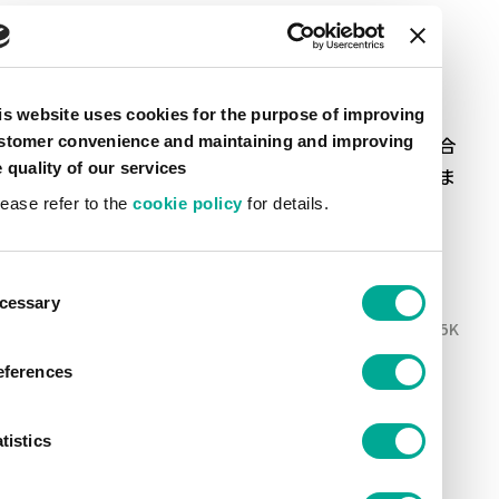
FAX: 03-3272-3769
メール：
bnet.hoken@artiencegroup.com
営業時間：平日・午前9時～午後5時30分
is website uses cookies for the purpose of improving
弊社営業時間外に発生した自動車事故でお急ぎの場合
stomer convenience and maintaining and improving
e quality of our services
は、下記の保険会社まで直接ご連絡をお願いいたしま
lease refer to the
cookie policy
for details.
す。
三井住友海上火災保険:
0120-258-365
東京海上日動火災保険:
0120-119-110
ent
cessary
tion
お客さま本位の業務運営に関する方針
（PDF：455K
B）
eferences
勧誘方針
（PDF：252KB）
保険のプライバシーポリシー
（PDF：885KB）
tistics
推奨販売方針
（PDF：402KB）