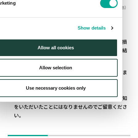
rketing
生命保険の商品のご案内にあたって
（PDF：465KB）
その他の代理店情報
Show details
当社は損害保険および生命保険の代理店であり、損
Allow all cookies
害保険契約の締結を代理および生命保険契約の締結
の媒介をいたします。
Allow selection
当代理店は損害保険契約の告知受領権を有していま
すが、生命保険契約の告知受領権を有していませ
Use necessary cookies only
ん。
生命保険募集人に口頭でお話しされただけでは告知
をいただいたことにはなりませんのでご留意くださ
い。