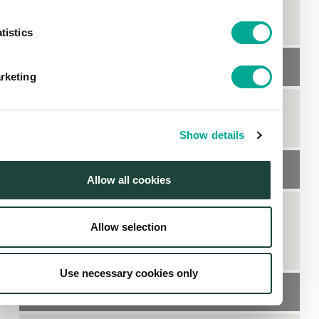
東京都立産業貿易センター浜松町館（東京都港
区）
tistics
展示エリア
rketing
「MUDを見る・触れる」展示コーナーのワークシ
ョップ内
Show details
主催
Allow all cookies
全日本印刷工業組合連合会
Allow selection
内閣府認証特定非営利活動法人 メディア・ユニバ
ーサル・デザイン協会
Use necessary cookies only
出展製品