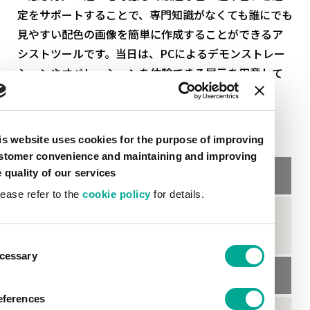
定をサポートすることで、専門知識がなくても誰にでも
見やすい配色の画像を簡単に作成することができるア
シストツールです。当日は、PCによるデモンストレー
ションやオペレーションを体験できる展示を用意して
おります。
記
is website uses cookies for the purpose of improving
stomer convenience and maintaining and improving
e quality of our services
会期
lease refer to the
cookie policy
for details.
2023年8月18日（金）～20日（日） 10：00～
17：00（最終日は～16：00）
ent
cessary
tion
会場
eferences