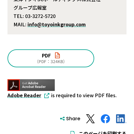
グループ広報室
TEL: 03-3272-5720
MAIL:
info@toyoinkgroup.com
PDF
（PDF：324KB）
Adobe Reader
is required to view PDF files.
Share
このページを印刷する